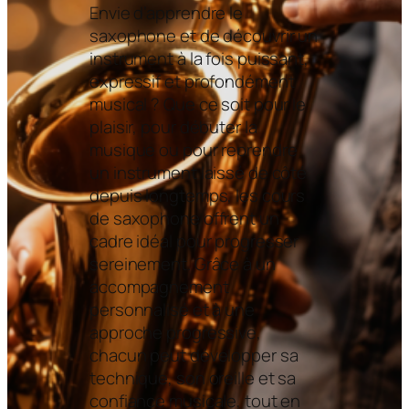
Envie d’apprendre le
saxophone et de découvrir un
instrument à la fois puissant,
expressif et profondément
musical ? Que ce soit pour le
plaisir, pour débuter la
musique ou pour reprendre
un instrument laissé de côté
depuis longtemps, les cours
de saxophone offrent un
cadre idéal pour progresser
sereinement. Grâce à un
accompagnement
personnalisé et à une
approche progressive,
chacun peut développer sa
technique, son oreille et sa
confiance musicale, tout en