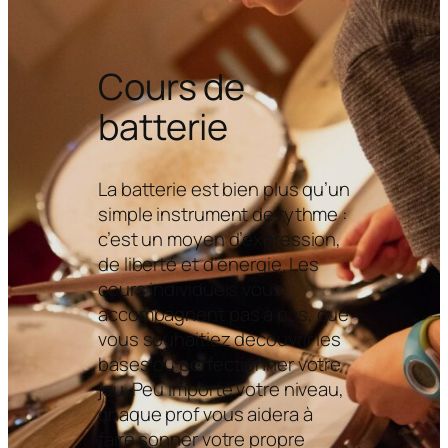
Cours de
batterie
La batterie est bien plus qu’un
simple instrument de rythme :
c’est un moyen d’expression,
de liberté et d’énergie. Les
cours individuels vous
accompagnent pas à pas, que
vous souhaitiez découvrir les
bases ou perfectionner votre
jeu. Peu importe votre niveau,
chaque prof vous aidera à
faire sonner votre propre